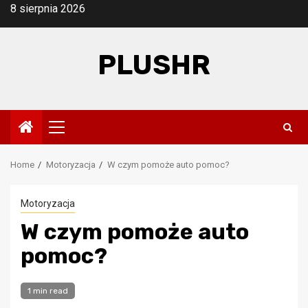
Skip
8 sierpnia 2026
to
content
PLUSHR
Primary
Menu
Home
Motoryzacja
W czym pomoże auto pomoc?
Motoryzacja
W czym pomoże auto
pomoc?
1 min read