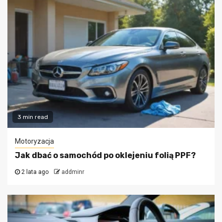
3 min read
Motoryzacja
Jak dbać o samochód po oklejeniu folią PPF?
2 lata ago
addminr