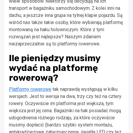
wiele sposobów. Niektórzy się decydują na ich
transport w bagażniku samochodowym. Z kolei inni na
dachu, a jeszcze inna grupa na tylnej klapie pojazdu. Są
wśród nas także takie osoby, które wybierają platformę
montowaną na haku holowniczym. Które z tym
rozwiązań jest najlepsze? Naszym zdaniem
niezaprzeczalnie są to platformy rowerowe.
Ile pieniędzy musimy
wydać na platformę
rowerową?
Platformy rowerowe
tak naprawdę występują w kilku
wersjach. Jest to wersja na dwa, trzy czy też na cztery
rowery. Oczywiście im platforma jest większa, tym
większa jest jej cena. Bagażniki na hak posiadać mogą
udogodnienia różnego rodzaju, za które oczywiście
musimy dopłacić (bardzo szybki system montażu,
antykradzieżowe zabezpieczenia, światła LED czy też