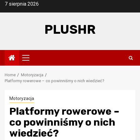
Skip
7 sierpnia 2026
to
content
PLUSHR
Primary
Menu
Home
Motoryzacja
Platformy rowerowe – co powinniśmy o nich wiedzieć?
Motoryzacja
Platformy rowerowe –
co powinniśmy o nich
wiedzieć?