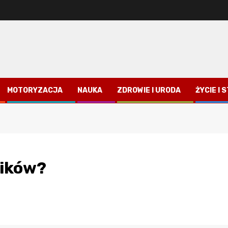
MOTORYZACJA
NAUKA
ZDROWIE I URODA
ŻYCIE I 
ników?