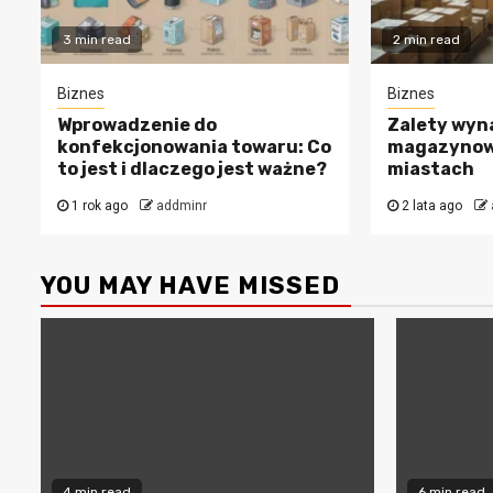
3 min read
2 min read
Biznes
Biznes
Wprowadzenie do
Zalety wyn
konfekcjonowania towaru: Co
magazynow
to jest i dlaczego jest ważne?
miastach
1 rok ago
addminr
2 lata ago
YOU MAY HAVE MISSED
4 min read
6 min read