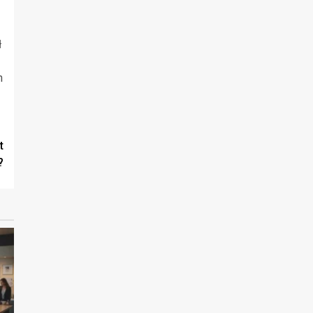
ł
h
t
?