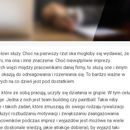
elowi służy. Choć na pierwszy rzut oka mogłoby się wydawać, że
mi, ma ona i inne znaczenie. Choć niewątpliwie imprezy
h więzi między pracownikami danej firmy, to służą one i innym
 okazją do odreagowania i rozerwania się. To bardzo ważne w
ych na co dzień jest pod dostatkiem.
 które ze sobą pracują, uczyły się działania w grupie. W tym celu
. Jedna z nich jest team building czy paintball. Takie niby
 i takich zadań, które zmuszają do swego rodzaju rywalizacji.
łużyć rozbudzaniu motywacji i zwiększaniu zaangażowania
acowników podczas imprez i wyjazdów jest możliwe na wiele
e doskonale wiedzą, jakie atrakcje dobierać, by wyjazd taki