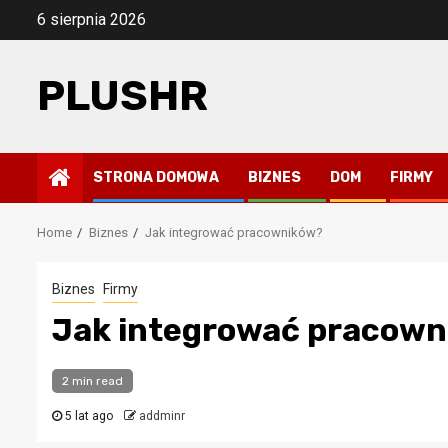
Skip
6 sierpnia 2026
to
content
PLUSHR
STRONA DOMOWA
BIZNES
DOM
FIRMY
Home
Biznes
Jak integrować pracowników?
Biznes
Firmy
Jak integrować pracow
2 min read
5 lat ago
addminr