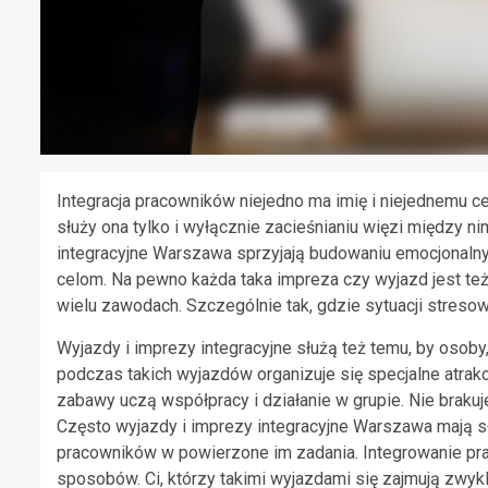
Integracja pracowników niejedno ma imię i niejednemu c
służy ona tylko i wyłącznie zacieśnianiu więzi między ni
integracyjne Warszawa sprzyjają budowaniu emocjonalnyc
celom. Na pewno każda taka impreza czy wyjazd jest też
wielu zawodach. Szczególnie tak, gdzie sytuacji stresow
Wyjazdy i imprezy integracyjne służą też temu, by osoby,
podczas takich wyjazdów organizuje się specjalne atrakcje
zabawy uczą współpracy i działanie w grupie. Nie brakuje
Często wyjazdy i imprezy integracyjne Warszawa mają s
pracowników w powierzone im zadania. Integrowanie pr
sposobów. Ci, którzy takimi wyjazdami się zajmują zwykl