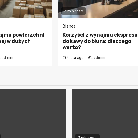
3 min read
Biznes
ajmu powierzchni
Korzyści z wynajmu ekspresu
ej w dużych
do kawy do biura: dlaczego
warto?
addminr
2 lata ago
addminr
7 min read