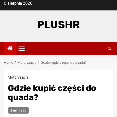
Skip
6 sierpnia 2026
to
content
PLUSHR
Primary
Menu
Home
Motoryzacja
Gdzie kupić części do quada?
Motoryzacja
Gdzie kupić części do
quada?
2 min read