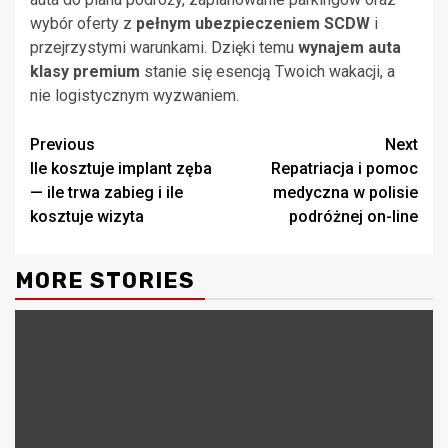
wybór oferty z
pełnym ubezpieczeniem SCDW
i
przejrzystymi warunkami. Dzięki temu
wynajem auta
klasy premium
stanie się esencją Twoich wakacji, a
nie logistycznym wyzwaniem.
Continue
Previous
Next
Ile kosztuje implant zęba
Repatriacja i pomoc
Reading
— ile trwa zabieg i ile
medyczna w polisie
kosztuje wizyta
podróżnej on-line
MORE STORIES