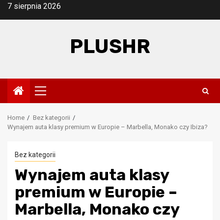
Skip
7 sierpnia 2026
to
content
PLUSHR
Primary
Menu
Home
Bez kategorii
Wynajem auta klasy premium w Europie – Marbella, Monako czy Ibiza?
Bez kategorii
Wynajem auta klasy
premium w Europie –
Marbella, Monako czy