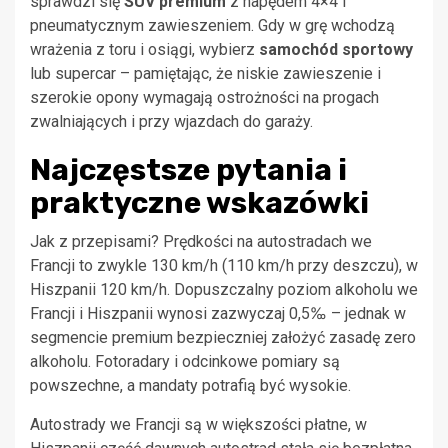
sprawdzi się
SUV premium
z napędem 4×4 i
pneumatycznym zawieszeniem. Gdy w grę wchodzą
wrażenia z toru i osiągi, wybierz
samochód sportowy
lub supercar – pamiętając, że niskie zawieszenie i
szerokie opony wymagają ostrożności na progach
zwalniających i przy wjazdach do garaży.
Najczęstsze pytania i
praktyczne wskazówki
Jak z przepisami? Prędkości na autostradach we
Francji to zwykle 130 km/h (110 km/h przy deszczu), w
Hiszpanii 120 km/h. Dopuszczalny poziom alkoholu we
Francji i Hiszpanii wynosi zazwyczaj 0,5‰ – jednak w
segmencie premium bezpieczniej założyć zasadę zero
alkoholu. Fotoradary i odcinkowe pomiary są
powszechne, a mandaty potrafią być wysokie.
Autostrady we Francji są w większości płatne, w