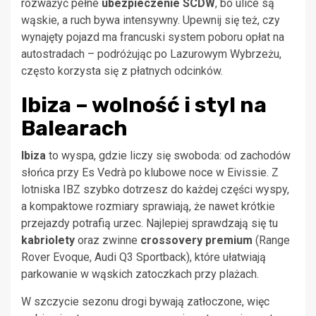
rozważyć pełne
ubezpieczenie SCDW
, bo ulice są
wąskie, a ruch bywa intensywny. Upewnij się też, czy
wynajęty pojazd ma francuski system poboru opłat na
autostradach – podróżując po Lazurowym Wybrzeżu,
często korzysta się z płatnych odcinków.
Ibiza – wolność i styl na
Balearach
Ibiza
to wyspa, gdzie liczy się swoboda: od zachodów
słońca przy Es Vedrà po klubowe noce w Eivissie. Z
lotniska IBZ szybko dotrzesz do każdej części wyspy,
a kompaktowe rozmiary sprawiają, że nawet krótkie
przejazdy potrafią urzec. Najlepiej sprawdzają się tu
kabriolety
oraz zwinne
crossovery premium
(Range
Rover Evoque, Audi Q3 Sportback), które ułatwiają
parkowanie w wąskich zatoczkach przy plażach.
W szczycie sezonu drogi bywają zatłoczone, więc