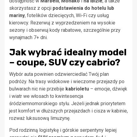
dostępność w
Marbelli
,
Monako
i
na Ibizie
, a także
skorzystasz z opcji
podstawienia do hotelu lub
mariny
, fotelików dziecięcych, Wi‑Fi czy usług
kierowcy. Rezerwuj z wyprzedzeniem na wysokie
sezony i obserwuj kody rabatowe, szczególnie przy
wynajmach 7+ dni.
Jak wybrać idealny model
– coupe, SUV czy cabrio?
Wybór auta powinien odzwierciedlać Twój plan
podróży. Na trasy widokowe i wieczorne przejazdy po
bulwarach nic nie przebije
kabrioletu
– emocje, dźwięk
i wiatr we włosach to kwintesencja
śródziemnomorskiego stylu. Jeżeli jednak priorytetem
jest komfort w dłuższych przejazdach i cisza w kabinie,
rozważ luksusową limuzynę.
Pod rodzinną logistykę i górskie serpentyny lepiej