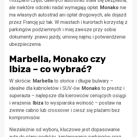
Hiszpanii część dawnych autostrad stała się bezpłatna,
ale niektóre odcinki nadal wymagają opłat.
Monako
nie
ma własnych autostrad ani opłat drogowych, ale dojazd
przez Francję już tak. W miastach i kurortach korzystaj z
parkingów podziemnych i miej zawsze przy sobie
dokumenty: prawo jazdy, umowę najmu i potwierdzenie
ubezpieczenia.
Marbella, Monako czy
Ibiza – co wybrać?
W skrócie:
Marbella
to słońce i długie bulwary –
idealne dla kabrioletów i SUV-ów.
Monako
to prestiż i
superauta – najlepsze dla kierowców ceniących osiągi
i wrażenia.
Ibiza
to wyspiarska wolność – postaw na
zwinne cabrio lub crossover i ciesz się plażami bez
kompromisów.
Niezależnie od wyboru, kluczowe jest dopasowanie
auta do planu podróży, zaplanowanie parkingów oraz