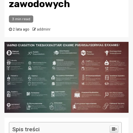
zawodowych
3 min read
2 lata ago
addminr
Spis treści