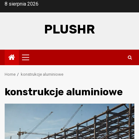
Skip
8 sierpnia 2026
to
content
PLUSHR
Primary
Menu
Home
konstrukcje aluminiowe
konstrukcje aluminiowe