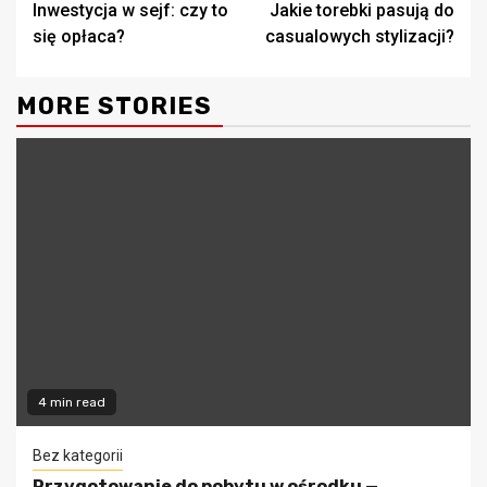
Inwestycja w sejf: czy to
Jakie torebki pasują do
Reading
się opłaca?
casualowych stylizacji?
MORE STORIES
4 min read
Bez kategorii
Przygotowanie do pobytu w ośrodku —