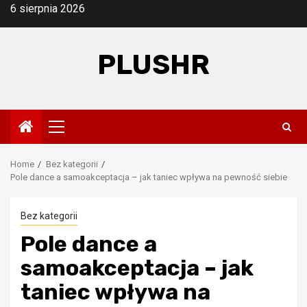
Skip
6 sierpnia 2026
to
content
PLUSHR
Primary
Menu
Home
Bez kategorii
Pole dance a samoakceptacja – jak taniec wpływa na pewność siebie
Bez kategorii
Pole dance a
samoakceptacja – jak
taniec wpływa na