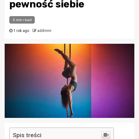
pewność siebie
3 min read
1 rok ago
addminr
Spis treści