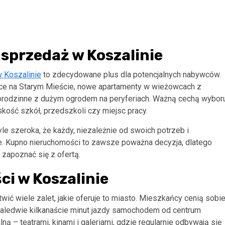
sprzedaż w Koszalinie
 Koszalinie
to zdecydowane plus dla potencjalnych nabywców.
ce na Starym Mieście, nowe apartamenty w wieżowcach z
norodzinne z dużym ogrodem na peryferiach. Ważną cechą wybor
skość szkół, przedszkoli czy miejsc pracy.
yle szeroka, że każdy, niezależnie od swoich potrzeb i
ie. Kupno nieruchomości to zawsze poważna decyzja, dlatego
zapoznać się z ofertą.
i w Koszalinie
ić wiele zalet, jakie oferuje to miasto. Mieszkańcy cenią sobi
t zaledwie kilkanaście minut jazdy samochodem od centrum
lną – teatrami, kinami i galeriami, gdzie regularnie odbywają się