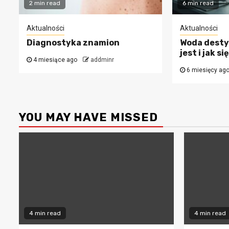
2 min read
6 min read
Aktualności
Aktualności
Diagnostyka znamion
Woda desty
jest i jak s
4 miesiące ago
addminr
6 miesięcy ag
YOU MAY HAVE MISSED
4 min read
4 min read