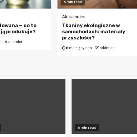
6 min read
Aktualności
lowana — co to
Tkaniny ekologiczne w
ię ją produkuje?
samochodach: materiały
przyszłości?
o
addminr
6 miesięcy ago
addminr
6 min read