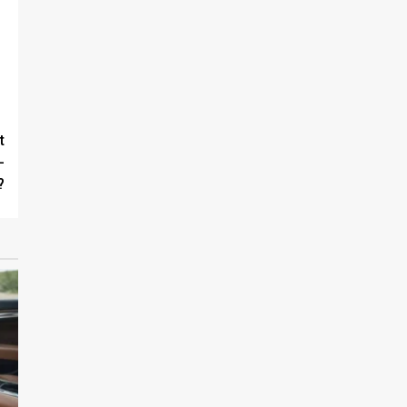
t
-
?