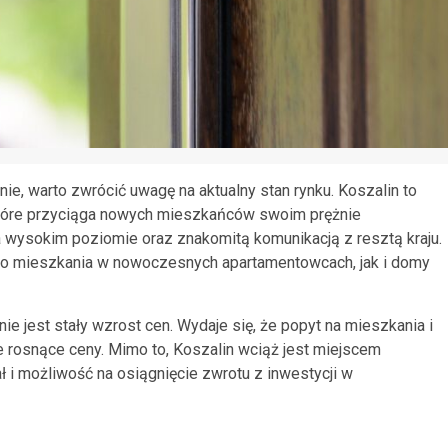
e, warto zwrócić uwagę na aktualny stan rynku. Koszalin to
 które przyciąga nowych mieszkańców swoim prężnie
a wysokim poziomie oraz znakomitą komunikacją z resztą kraju.
wno mieszkania w nowoczesnych apartamentowcach, jak i domy
e jest stały wzrost cen. Wydaje się, że popyt na mieszkania i
e rosnące ceny. Mimo to, Koszalin wciąż jest miejscem
ł i możliwość na osiągnięcie zwrotu z inwestycji w