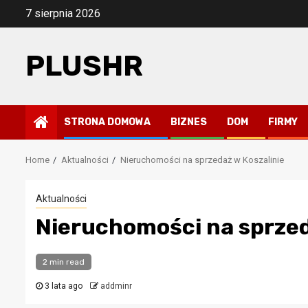
Skip
7 sierpnia 2026
to
content
PLUSHR
STRONA DOMOWA
BIZNES
DOM
FIRMY
Home
Aktualności
Nieruchomości na sprzedaż w Koszalinie
Aktualności
Nieruchomości na sprzed
2 min read
3 lata ago
addminr