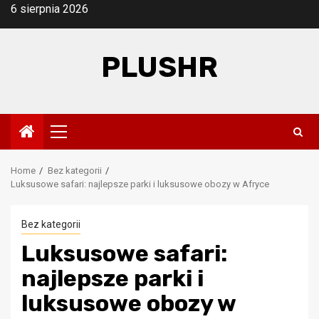
Skip
6 sierpnia 2026
to
content
PLUSHR
Primary
Menu
Home
Bez kategorii
Luksusowe safari: najlepsze parki i luksusowe obozy w Afryce
Bez kategorii
Luksusowe safari:
najlepsze parki i
luksusowe obozy w