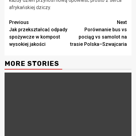
każdy dzień przynosi nową opowieść prosto z serca
afrykańskiej dziczy.
Continue
Previous
Next
Jak przekształcać odpady
Porównanie bus vs
Reading
spożywcze w kompost
pociąg vs samolot na
wysokiej jakości
trasie Polska–Szwajcaria
MORE STORIES