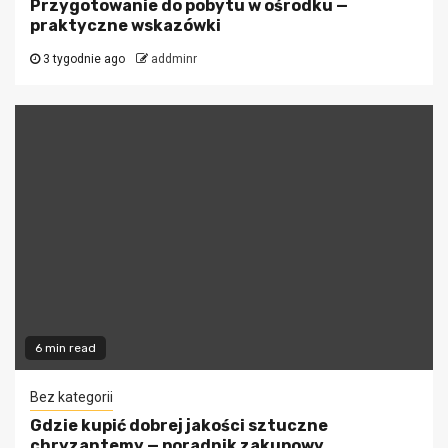
Przygotowanie do pobytu w ośrodku —
praktyczne wskazówki
3 tygodnie ago
addminr
6 min read
Bez kategorii
Gdzie kupić dobrej jakości sztuczne
chryzantemy — poradnik zakupowy