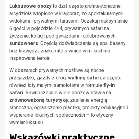
Luksusowe obozy
to dziś często architektoniczne
arcydzieła wtopione w krajobraz, ze spektakularnymi
widokami i prywatnymi tarasami. Oczekuj maksymalnie
6 gości w pojeździe 4×4, prywatnych safari na
życzenie, kolacji pod gwiazdami i celebrowanych
sundowners
. Częścią doświadczenia są spa, baseny
bez krawędzi, znakomite piwnice win i kuchnia
inspirowana terroir.
W obszarach prywatnych możliwe są nocne
przejażdżki, zjazdy z dróg,
walking safari
, a często
również loty małymi samolotami w formule
fly-in
safari
. Równocześnie wiele obozów stawia na
zrównoważoną turystykę
: zasilanie energią
słoneczną, ograniczenie plastiku, projekty edukacyjne i
wspieranie lokalnych społeczności – to etyczny
wymiar luksusu.
Wskazówki praktyczne