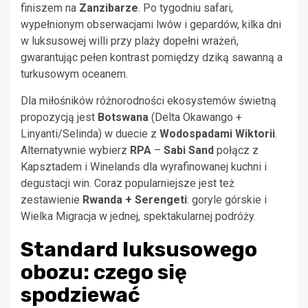
finiszem na
Zanzibarze
. Po tygodniu safari,
wypełnionym obserwacjami lwów i gepardów, kilka dni
w luksusowej willi przy plaży dopełni wrażeń,
gwarantując pełen kontrast pomiędzy dziką sawanną a
turkusowym oceanem.
Dla miłośników różnorodności ekosystemów świetną
propozycją jest
Botswana
(Delta Okawango +
Linyanti/Selinda) w duecie z
Wodospadami Wiktorii
.
Alternatywnie wybierz
RPA
–
Sabi Sand
połącz z
Kapsztadem i Winelands dla wyrafinowanej kuchni i
degustacji win. Coraz popularniejsze jest też
zestawienie
Rwanda + Serengeti
: goryle górskie i
Wielka Migracja w jednej, spektakularnej podróży.
Standard luksusowego
obozu: czego się
spodziewać