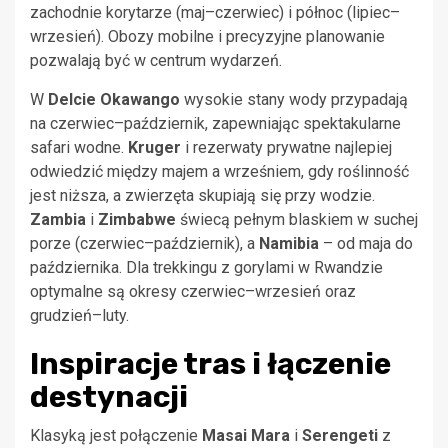
zachodnie korytarze (maj–czerwiec) i północ (lipiec–
wrzesień). Obozy mobilne i precyzyjne planowanie
pozwalają być w centrum wydarzeń.
W
Delcie Okawango
wysokie stany wody przypadają
na czerwiec–październik, zapewniając spektakularne
safari wodne.
Kruger
i rezerwaty prywatne najlepiej
odwiedzić między majem a wrześniem, gdy roślinność
jest niższa, a zwierzęta skupiają się przy wodzie.
Zambia
i
Zimbabwe
świecą pełnym blaskiem w suchej
porze (czerwiec–październik), a
Namibia
– od maja do
października. Dla trekkingu z gorylami w Rwandzie
optymalne są okresy czerwiec–wrzesień oraz
grudzień–luty.
Inspiracje tras i łączenie
destynacji
Klasyką jest połączenie
Masai Mara
i
Serengeti
z