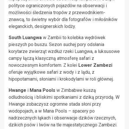
polityce ograniczonych pojazdów na obserwacji i
możliwości śledzenia tropów z przewodnikiem-
znawcą, to świetny wybór dla fotografów i miłośników
eleganckich, designerskich lodży.
South Luangwa
w Zambii to kolebka wędrówek
pieszych po buszu. Sezon suchej pory odsłania
korytarze zwierząt wzdłuż rzeki Luangwa, a luksusowe
campy łączą klasyczną atmosferę safari z
nowoczesnym komfortem. Z kolei
Lower Zambezi
oferuje wyjątkowe safari z wody i z lądu, z
hipopotamami, słoniami i krokodylami w roli głównej.
Hwange
i
Mana Pools
w Zimbabwe kuszą
odludnością i bliskimi spotkaniami z dziką przyrodą. W
Hwange zobaczysz ogromne stada słoni przy
wodopojach, a w Mana Pools – spacery po
nadrzecznych łąkach i obserwacje dzików rzecznych,
dzikich psów i lwów na tle majestatycznego Zambezi.