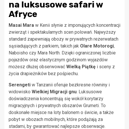
na luksusowe safari w
Afryce
Masai Mara
w Kenii słynie z imponujących koncentracji
zwierząt i spektakularnych scen polowań. Najwyższy
standard zapewniają obozy w prywatnych rezerwatach
sąsiadujących z parkiem, takich jak
Olare Motorogi
,
Naboisho czy Mara North. Dzięki ograniczonej liczbie
pojazdów oraz elastycznym godzinom wyjazdów
możesz dłużej obserwować
Wielką Piątkę
i sceny z
życia drapieżników bez pośpiechu.
Serengeti
w Tanzanii oferuje bezkresne równiny i
widowisko
Wielkiej Migracji gnu
. Luksusowe
doświadczenia koncentrują się wokół korytarzy
migracyjnych i prywatnych obszarów Grumeti. To
doskonałe miejsce na loty balonem o świcie, a także
pobyt w obozach mobilnych, które podążają za
stadami, by gwarantować najlepsze obserwacje.