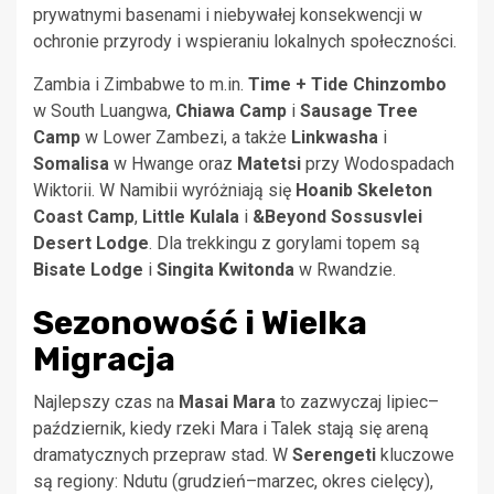
prywatnymi basenami i niebywałej konsekwencji w
ochronie przyrody i wspieraniu lokalnych społeczności.
Zambia i Zimbabwe to m.in.
Time + Tide Chinzombo
w South Luangwa,
Chiawa Camp
i
Sausage Tree
Camp
w Lower Zambezi, a także
Linkwasha
i
Somalisa
w Hwange oraz
Matetsi
przy Wodospadach
Wiktorii. W Namibii wyróżniają się
Hoanib Skeleton
Coast Camp
,
Little Kulala
i
&Beyond Sossusvlei
Desert Lodge
. Dla trekkingu z gorylami topem są
Bisate Lodge
i
Singita Kwitonda
w Rwandzie.
Sezonowość i Wielka
Migracja
Najlepszy czas na
Masai Mara
to zazwyczaj lipiec–
październik, kiedy rzeki Mara i Talek stają się areną
dramatycznych przepraw stad. W
Serengeti
kluczowe
są regiony: Ndutu (grudzień–marzec, okres cielęcy),