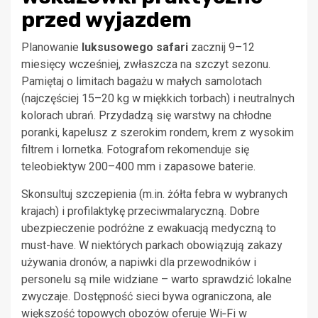
przed wyjazdem
Planowanie
luksusowego safari
zacznij 9–12
miesięcy wcześniej, zwłaszcza na szczyt sezonu.
Pamiętaj o limitach bagażu w małych samolotach
(najczęściej 15–20 kg w miękkich torbach) i neutralnych
kolorach ubrań. Przydadzą się warstwy na chłodne
poranki, kapelusz z szerokim rondem, krem z wysokim
filtrem i lornetka. Fotografom rekomenduje się
teleobiektyw 200–400 mm i zapasowe baterie.
Skonsultuj szczepienia (m.in. żółta febra w wybranych
krajach) i profilaktykę przeciwmalaryczną. Dobre
ubezpieczenie podróżne z ewakuacją medyczną to
must-have. W niektórych parkach obowiązują zakazy
używania dronów, a napiwki dla przewodników i
personelu są mile widziane – warto sprawdzić lokalne
zwyczaje. Dostępność sieci bywa ograniczona, ale
większość topowych obozów oferuje Wi‑Fi w