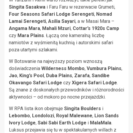
Singita Sasakwa
i Faru Faru w rezerwacie Grumeti,
Four Seasons Safari Lodge Serengeti
,
Nomad
Lamai Serengeti
,
Asilia Sayari
, a w Masai Mara –
Angama Mara
,
Mahali Mzuri
,
Cottar’s 1920s Camp
czy
Mara Plains
. Łączą one kameralną liczbę
namiotów z wyśmienitą kuchnią i autorskimi safari
poza utartymi szlakami.
W Botswanie na najwyższy poziom wznoszą
doświadczenia
Wilderness Mombo
,
Vumbura Plains
,
Jao
,
King’s Pool
,
Duba Plains
,
Zarafa
,
Sandibe
Okavango Safari Lodge
czy
Xigera Safari Lodge
.
Są znane z doskonałych przewodników i różnorodności
aktywności – od mokoro po nocne przejażdżki.
W RPA lista ikon obejmuje
Singita Boulders
i
Lebombo
,
Londolozi
,
Royal Malewane
,
Lion Sands
Ivory Lodge
,
Sabi Sabi Earth Lodge
i
MalaMala
.
Luksus przejawia się tu w spektakularnych willach z