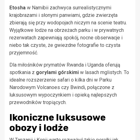
Etosha
w Namibii zachwyca surrealistycznymi
krajobrazami i słonymi panwiami, gdzie zwierzęta
zbierają się przy wodopojach niczym na scenie teatru.
Wyjątkowe lodże na obrzeżach parku i w prywatnych
rezerwatach zapewniają spokój, nocne obserwacje i
niebo tak czyste, że gwiezdne fotografie to czysta
przyjemność.
Dla miłośników prymatów Rwanda i Uganda oferują
spotkania z
gorylami górskimi
w lasach mglistych. To
idealne rozszerzenie safari o kilka dni w Parku
Narodowym Volcanoes czy Bwindi, połączone z
luksusowym wypoczynkiem i opieką najlepszych
przewodników tropiących.
Ikoniczne luksusowe
obozy i lodże
W Tanzanii i Kenii warto rozważyć takie perełki jak