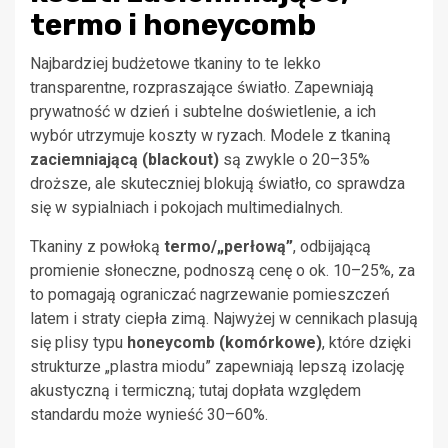
termo i honeycomb
Najbardziej budżetowe tkaniny to te lekko
transparentne, rozpraszające światło. Zapewniają
prywatność w dzień i subtelne doświetlenie, a ich
wybór utrzymuje koszty w ryzach. Modele z tkaniną
zaciemniającą (blackout)
są zwykle o 20–35%
droższe, ale skuteczniej blokują światło, co sprawdza
się w sypialniach i pokojach multimedialnych.
Tkaniny z powłoką
termo/„perłową”
, odbijającą
promienie słoneczne, podnoszą cenę o ok. 10–25%, za
to pomagają ograniczać nagrzewanie pomieszczeń
latem i straty ciepła zimą. Najwyżej w cennikach plasują
się plisy typu
honeycomb (komórkowe)
, które dzięki
strukturze „plastra miodu” zapewniają lepszą izolację
akustyczną i termiczną; tutaj dopłata względem
standardu może wynieść 30–60%.