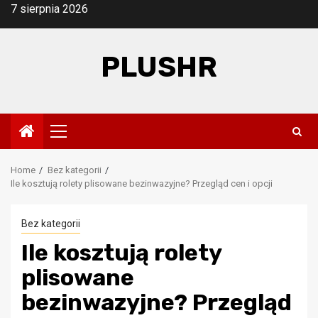
Skip
7 sierpnia 2026
to
content
PLUSHR
Primary
Menu
Home
Bez kategorii
Ile kosztują rolety plisowane bezinwazyjne? Przegląd cen i opcji
Bez kategorii
Ile kosztują rolety
plisowane
bezinwazyjne? Przegląd