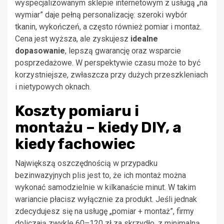
wyspecjalizowanym sklepie internetowym z usługą „na
wymiar” daje pełną personalizację: szeroki wybór
tkanin, wykończeń, a często również pomiar i montaż.
Cena jest wyższa, ale zyskujesz
idealne
dopasowanie
, lepszą gwarancję oraz wsparcie
posprzedażowe. W perspektywie czasu może to być
korzystniejsze, zwłaszcza przy dużych przeszkleniach
i nietypowych oknach.
Koszty pomiaru i
montażu – kiedy DIY, a
kiedy fachowiec
Największą oszczędnością w przypadku
bezinwazyjnych plis jest to, że ich montaż można
wykonać samodzielnie w kilkanaście minut. W takim
wariancie płacisz wyłącznie za produkt. Jeśli jednak
zdecydujesz się na usługę „pomiar + montaż”, firmy
doliczają zwykle 60–120 zł za skrzydło, z minimalną