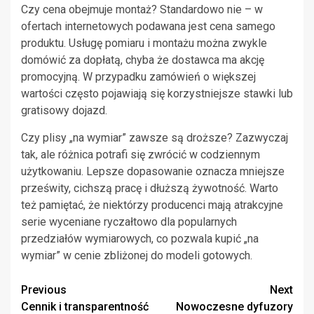
Czy cena obejmuje montaż? Standardowo nie – w
ofertach internetowych podawana jest cena samego
produktu. Usługę pomiaru i montażu można zwykle
domówić za dopłatą, chyba że dostawca ma akcję
promocyjną. W przypadku zamówień o większej
wartości często pojawiają się korzystniejsze stawki lub
gratisowy dojazd.
Czy plisy „na wymiar” zawsze są droższe? Zazwyczaj
tak, ale różnica potrafi się zwrócić w codziennym
użytkowaniu. Lepsze dopasowanie oznacza mniejsze
prześwity, cichszą pracę i dłuższą żywotność. Warto
też pamiętać, że niektórzy producenci mają atrakcyjne
serie wyceniane ryczałtowo dla popularnych
przedziałów wymiarowych, co pozwala kupić „na
wymiar” w cenie zbliżonej do modeli gotowych.
Continue
Previous
Next
Cennik i transparentność
Nowoczesne dyfuzory