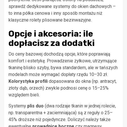
sprawdź dedykowane systemy do okien dachowych –
to inna półka cenowa i inny sposób montażu niż
klasyczne rolety plisowane bezinwazyjne.
Opcje i akcesoria: ile
dopłacisz za dodatki
Do ceny bazowej dochodzą opcje, które poprawiają
komfort i estetykę. Prowadzenie żyłkowe, utrzymujące
tkaninę blisko szyby, bywa standardem, ale w tańszych
modelach może wymagać dopłaty rzędu 10–30 zł.
Kolorystyka profili
dopasowana do okna (np. antracyt,
złoty dąb, orzech) zwykle podnosi cenę o 15–25%
względem bieli.
Systemy
plis duo
(dwa rodzaje tkanin w jednej rolecie,
np. transparentna + zaciemniająca) są z reguły o 25–
45% droższe niż pojedyncze. Doliczyć należy także
ewentualne
prowadnice boczne
czy magnesy