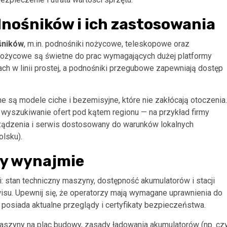
nośników i ich zastosowania
śników
, m.in. podnośniki nożycowe, teleskopowe oraz
ożycowe są świetne do prac wymagających dużej platformy
h w linii prostej, a podnośniki przegubowe zapewniają dostęp
e są modele ciche i bezemisyjne, które nie zakłócają otoczenia.
ć wyszukiwanie ofert pod kątem regionu — na przykład firmy
ządzenia i serwis dostosowany do warunków lokalnych
olsku).
zy wynajmie
: stan techniczny maszyny, dostępność akumulatorów i stacji
wisu. Upewnij się, że operatorzy mają wymagane uprawnienia do
 posiada aktualne przeglądy i certyfikaty bezpieczeństwa.
maszyny na plac budowy, zasady ładowania akumulatorów (np. cz