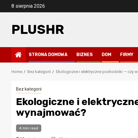
Skip
8 sierpnia 2026
to
content
PLUSHR
STRONA DOMOWA
BIZNES
DOM
FIRMY
Home
Bez kategorii
Ekologiczne i elektryczne podnośniki — czy
Bez kategorii
Ekologiczne i elektryczn
wynajmować?
4 min read