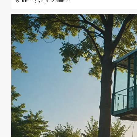
10 miesięcy ago
addminr