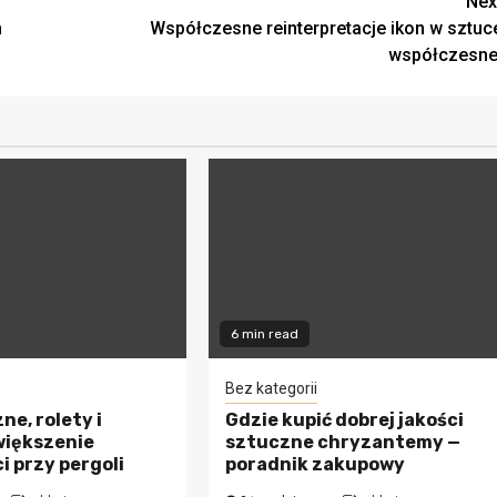
Nex
m
Współczesne reinterpretacje ikon w sztuc
współczesne
6 min read
Bez kategorii
ne, rolety i
Gdzie kupić dobrej jakości
większenie
sztuczne chryzantemy —
 przy pergoli
poradnik zakupowy