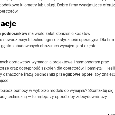
 dodatkowe kilometry lub usługi. Dobre firmy wynajmujące oferuj
operatorów.
acje
h podnośników
ma wiele zalet: obniżenie kosztów
 nowoczesnych technologii i elastyczność operacyjna. Dla firm
w gęsto zabudowanych obszarach wynajem jest często
kalnych dostawców, wymagania projektowe i harmonogram prac.
orze oraz dostępność szkoleń dla operatorów. I pamiętaj — jeśli
rty oznaczone frazą
podnośniki przegubowe opole
, aby znaleź
jsce.
zebujesz pomocy w wyborze modelu do wynajmu? Skontaktuj się
radę techniczną — to najlepszy sposób, by zdecydować, czy