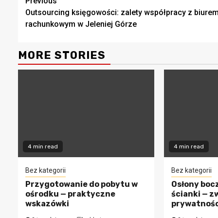
Continue
Previous
Outsourcing księgowości: zalety współpracy z biure
Reading
rachunkowym w Jeleniej Górze
MORE STORIES
4 min read
4 min read
Bez kategorii
Bez kategorii
Przygotowanie do pobytu w
Osłony bocz
ośrodku — praktyczne
ścianki — z
wskazówki
prywatności