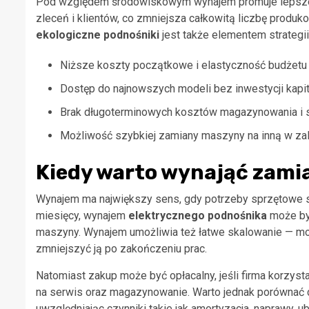
Pod względem środowiskowym wynajem promuje lepsze
zleceń i klientów, co zmniejsza całkowitą liczbę produko
ekologiczne podnośniki
jest także elementem strateg
Niższe koszty początkowe i elastyczność budżetu
Dostęp do najnowszych modeli bez inwestycji kapi
Brak długoterminowych kosztów magazynowania i 
Możliwość szybkiej zamiany maszyny na inną w za
Kiedy warto wynająć zami
Wynajem ma największy sens, gdy potrzeby sprzętowe są z
miesięcy, wynajem
elektrycznego podnośnika
może być
maszyny. Wynajem umożliwia też łatwe skalowanie — m
zmniejszyć ją po zakończeniu prac.
Natomiast zakup może być opłacalny, jeśli firma korzys
na serwis oraz magazynowanie. Warto jednak porównać c
uwzględniając czynniki takie jak amortyzacja, naprawy, ub