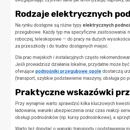
Rodzaje elektrycznych pod
Na rynku dostępne są różne typy
elektrycznych podno
przegubowe. Każdy typ ma specyficzne zastosowania: n
roboczej, teleskopowe — do pracy na dużych wysokościac
za przeszkody i do trudno dostępnych miejsc.
Dla prac miejskich i instalacyjnych często rekomendowan
Jeśli prowadzisz działania lokalnie, przydatne może by
oferujące
podnośniki przegubowe opole
dostarczą ur
(transport, szybkie podstawienie maszyny, obsługa po p
Praktyczne wskazówki pr
Przy wynajmie warto sprawdzić kilka kluczowych kwestii
ładowania, warunki ubezpieczenia oraz czas reakcji ser
obsługi podnośników (np. kursy podnośnikowe), a sprzęt
Warto też dopytać o warunki transportu i podstawienia 