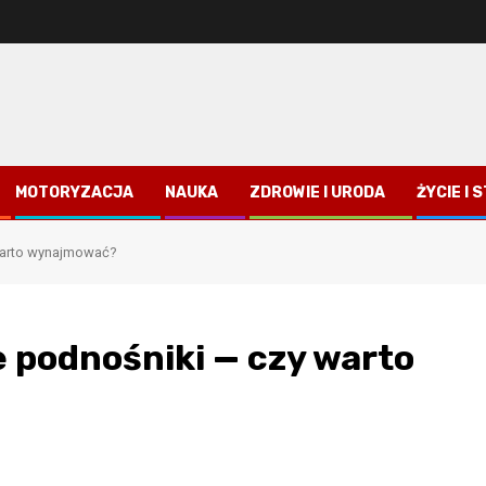
MOTORYZACJA
NAUKA
ZDROWIE I URODA
ŻYCIE I 
 warto wynajmować?
e podnośniki — czy warto