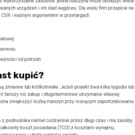
 wykorzystanie zasobów: jedna maszyna może obsłużyć wiele
wanych urządzeń i ich ślad węglowy. Dla wielu firm przejście na
ii CSR i ważnym argumentem w przetargach.
tałowej
serwisu
leżności od potrzeb
ast kupić?
mienne lub krótkotrwałe. Jeżeli projekt trwa kilka tygodni lub
 tańszy niż zakup i długoterminowe utrzymanie własnej
ożna zwiększyć liczbę maszyn przy rosnącym zapotrzebowaniu 
ta z podnośnika niemal codziennie przez długi czas i ma zasoby
ałkowity koszt posiadania (TCO) z kosztami wynajmu,
ezpieczenie i utrata wartości sprzętu.