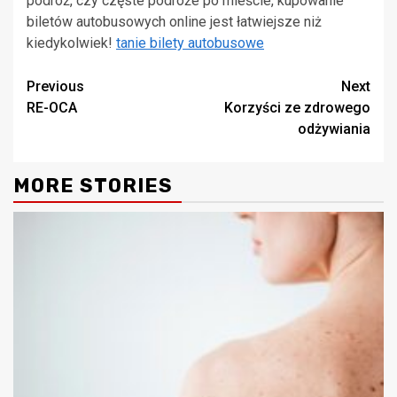
podróż, czy częste podróże po mieście, kupowanie
biletów autobusowych online jest łatwiejsze niż
kiedykolwiek!
tanie bilety autobusowe
Continue
Previous
Next
RE-OCA
Korzyści ze zdrowego
Reading
odżywiania
MORE STORIES