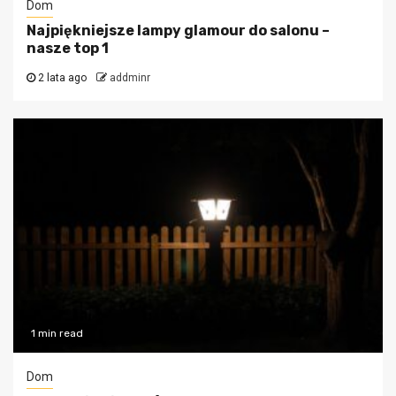
Dom
Najpiękniejsze lampy glamour do salonu –
nasze top 1
2 lata ago
addminr
1 min read
Dom