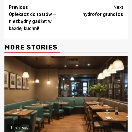
Continue
Previous
Next
Opiekacz do tostów –
hydrofor grundfos
Reading
niezbędny gadżet w
każdej kuchni!
MORE STORIES
3 min read