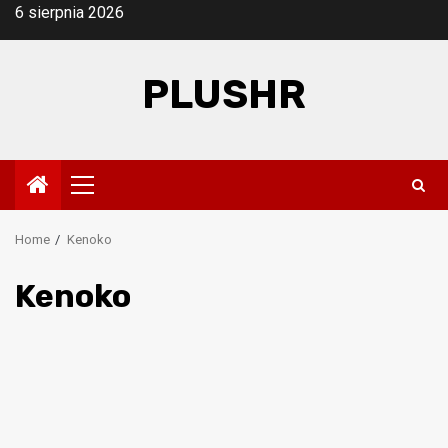
Skip
6 sierpnia 2026
to
content
PLUSHR
Primary
Menu
Home
Kenoko
Kenoko