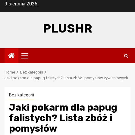
Skip
9 sierpnia 2026
to
content
PLUSHR
Primary
Menu
Home
Bez kategorii
Jaki pokarm dla papug falistych? Lista zbóż i pomysłów żywieniowych
Bez kategorii
Jaki pokarm dla papug
falistych? Lista zbóż i
pomysłów