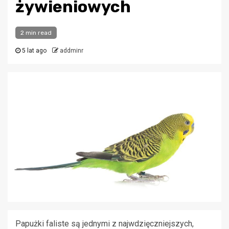
żywieniowych
2 min read
5 lat ago
addminr
Papużki faliste są jednymi z najwdzięczniejszych,