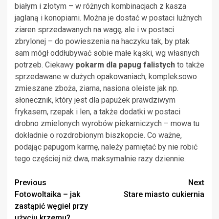
białym i złotym – w różnych kombinacjach z kasza
jaglaną i konopiami. Można je dostać w postaci luźnych
ziaren sprzedawanych na wagę, ale i w postaci
zbrylonej – do powieszenia na haczyku tak, by ptak
sam mógł oddłubywać sobie małe kąski, wg własnych
potrzeb. Ciekawy
pokarm dla papug falistych
to także
sprzedawane w dużych opakowaniach, kompleksowo
zmieszane zboża, ziarna, nasiona oleiste jak np.
słonecznik, który jest dla papużek prawdziwym
frykasem, rzepak i len, a także dodatki w postaci
drobno zmielonych wyrobów piekarniczych – mowa tu
dokładnie o rozdrobionym biszkopcie. Co ważne,
podając papugom karmę, należy pamiętać by nie robić
tego częściej niż dwa, maksymalnie razy dziennie.
Continue
Previous
Next
Fotowoltaika – jak
Stare miasto cukiernia
Reading
zastąpić węgiel przy
użyciu krzemu?