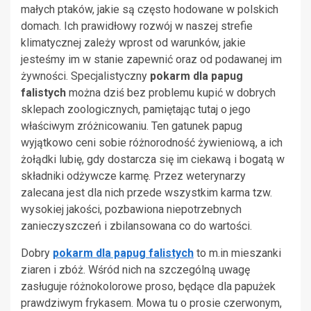
małych ptaków, jakie są często hodowane w polskich
domach. Ich prawidłowy rozwój w naszej strefie
klimatycznej zależy wprost od warunków, jakie
jesteśmy im w stanie zapewnić oraz od podawanej im
żywności. Specjalistyczny
pokarm dla papug
falistych
można dziś bez problemu kupić w dobrych
sklepach zoologicznych, pamiętając tutaj o jego
właściwym zróżnicowaniu. Ten gatunek papug
wyjątkowo ceni sobie różnorodność żywieniową, a ich
żołądki lubię, gdy dostarcza się im ciekawą i bogatą w
składniki odżywcze karmę. Przez weterynarzy
zalecana jest dla nich przede wszystkim karma tzw.
wysokiej jakości, pozbawiona niepotrzebnych
zanieczyszczeń i zbilansowana co do wartości.
Dobry
pokarm dla papug falistych
to m.in mieszanki
ziaren i zbóż. Wśród nich na szczególną uwagę
zasługuje różnokolorowe proso, będące dla papużek
prawdziwym frykasem. Mowa tu o prosie czerwonym,